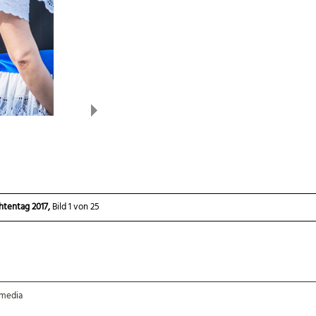
Next
htentag 2017,
Bild 1 von 25
Lübben Deutscher Trachtentag 2017
-media