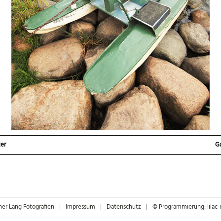
ter
Ga
ner Lang Fotografien
|
Impressum
|
Datenschutz
|
© Programmierung: lilac