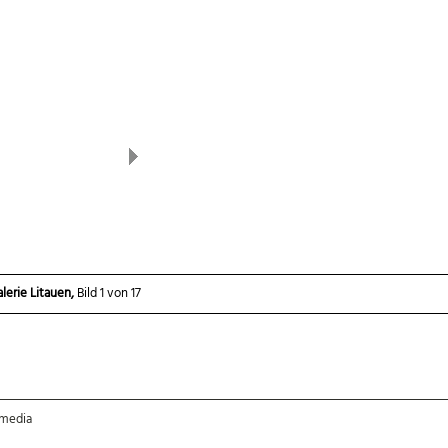
Next
lerie Litauen,
Bild 1 von 17
Nida, Große Düne
-media