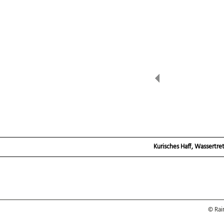
Previous
Galerie Litauen,
Bild 17 von 17
Kurisches Haff, Wassertre
© Rai